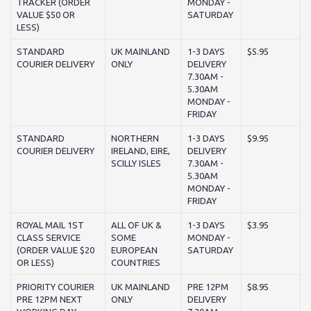
TRACKER (ORDER
MONDAY -
VALUE $50 OR
SATURDAY
LESS)
STANDARD
UK MAINLAND
1-3 DAYS
$5.95
COURIER DELIVERY
ONLY
DELIVERY
7.30AM -
5.30AM
MONDAY -
FRIDAY
STANDARD
NORTHERN
1-3 DAYS
$9.95
COURIER DELIVERY
IRELAND, EIRE,
DELIVERY
SCILLY ISLES
7.30AM -
5.30AM
MONDAY -
FRIDAY
ROYAL MAIL 1ST
ALL OF UK &
1-3 DAYS
$3.95
CLASS SERVICE
SOME
MONDAY -
(ORDER VALUE $20
EUROPEAN
SATURDAY
OR LESS)
COUNTRIES
PRIORITY COURIER
UK MAINLAND
PRE 12PM
$8.95
PRE 12PM NEXT
ONLY
DELIVERY