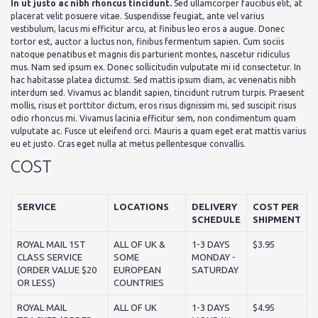
In ut justo ac nibh rhoncus tincidunt.
Sed ullamcorper faucibus elit, at
placerat velit posuere vitae. Suspendisse feugiat, ante vel varius
vestibulum, lacus mi efficitur arcu, at finibus leo eros a augue. Donec
tortor est, auctor a luctus non, finibus fermentum sapien. Cum sociis
natoque penatibus et magnis dis parturient montes, nascetur ridiculus
mus. Nam sed ipsum ex. Donec sollicitudin vulputate mi id consectetur. In
hac habitasse platea dictumst. Sed mattis ipsum diam, ac venenatis nibh
interdum sed. Vivamus ac blandit sapien, tincidunt rutrum turpis. Praesent
mollis, risus et porttitor dictum, eros risus dignissim mi, sed suscipit risus
odio rhoncus mi. Vivamus lacinia efficitur sem, non condimentum quam
vulputate ac. Fusce ut eleifend orci. Mauris a quam eget erat mattis varius
eu et justo. Cras eget nulla at metus pellentesque convallis.
COST
SERVICE
LOCATIONS
DELIVERY
COST PER
SCHEDULE
SHIPMENT
ROYAL MAIL 1ST
ALL OF UK &
1-3 DAYS
$3.95
CLASS SERVICE
SOME
MONDAY -
(ORDER VALUE $20
EUROPEAN
SATURDAY
OR LESS)
COUNTRIES
ROYAL MAIL
ALL OF UK
1-3 DAYS
$4.95