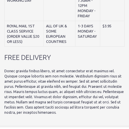
WORKING DAY
7.30AM -
12PM
MONDAY -
FRIDAY
ROYAL MAIL 1ST
ALL OF UK &
1-3 DAYS
$3.95
CLASS SERVICE
SOME
MONDAY -
(ORDER VALUE $20
EUROPEAN
SATURDAY
OR LESS)
COUNTRIES
FREE DELIVERY
Donec gravida finibus libero, sit amet consectetur erat maximus vel.
Quisque congue lobortis sem non molestie. Vestibulum dignissim risus sit
amet purus efficitur, vitae eleifend ex semper. Sed sit amet sollicitudin
purus. Pellentesque at gravida nibh, sed feugiat dui. Praesent ut molestie
risus. Mauris tempus luctus quam, ac aliquet nibh ultricies eu. Pellentesque
ut imperdiet velit. Vivamus et dolor dignissim, efficitur dui vel, volutpat
metus. Nullam sed magna sed turpis consequat feugiat ut at orci. Sed ut
facilisis sem. Class aptent taciti sociosqu ad litora torquent per conubia
nostra, per inceptos himenaeos.